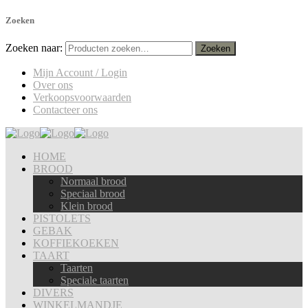
Zoeken
Zoeken naar:
Mijn Account / Login
Over ons
Verkoopsvoorwaarden
Contacteer ons
HOME
BROOD
Normaal brood
Speciaal brood
Klein brood
PISTOLETS
GEBAK
KOFFIEKOEKEN
TAART
Taarten
Speciale taarten
DIVERS
WINKELMANDJE