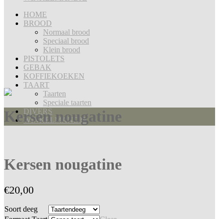
HOME
BROOD
Normaal brood
Speciaal brood
Klein brood
PISTOLETS
GEBAK
KOFFIEKOEKEN
TAART
Taarten
Speciale taarten
DIVERS
Kersen nougatine
WINKELMANDJE
Kersen nougatine
€
20,00
Soort deeg