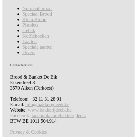
Normaal brood
Speciaal Brood
Klein Brood
Pistolets
Gebak
Koffiekoeken
Taarten
Speciale taarten
Divers
Contacteer ons
Brood & Banket De Eik
Eikendreef 3
3570 Alken (Terkoest)
Telefoon: +32 11 31 28 91
E-mail:
info@bakkerijdeeik.be
Website:
www.bakkerijdeeik.be
Facebook:
facebook.com/bakkerijdeeik
BTW BE 1011.504.914
Privacy & Cookies