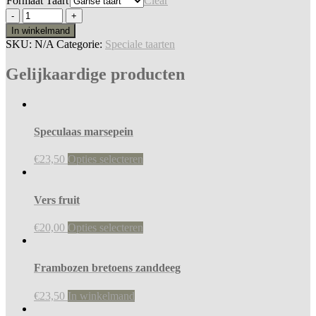
Formaat Taart
Clear
In winkelmand
SKU:
N/A
Categorie:
Speciale taarten
Gelijkaardige producten
Speculaas marsepein
€
23,50
Opties selecteren
Vers fruit
€
20,00
Opties selecteren
Frambozen bretoens zanddeeg
€
23,50
In winkelmand