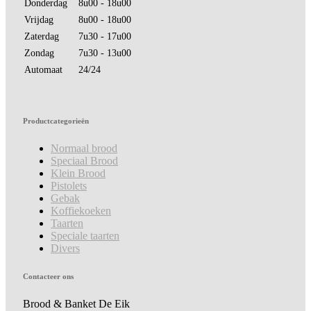
Donderdag
8u00 - 18u00
Vrijdag
8u00 - 18u00
Zaterdag
7u30 - 17u00
Zondag
7u30 - 13u00
Automaat
24/24
Productcategorieën
Normaal brood
Speciaal Brood
Klein Brood
Pistolets
Gebak
Koffiekoeken
Taarten
Speciale taarten
Divers
Contacteer ons
Brood & Banket De Eik