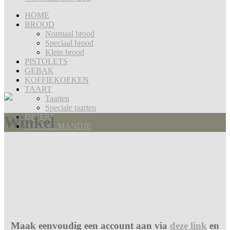
HOME
BROOD
Normaal brood
Speciaal brood
Klein brood
PISTOLETS
GEBAK
KOFFIEKOEKEN
TAART
Taarten
Speciale taarten
DIVERS
Winkel
WINKELMANDJE
Maak eenvoudig een account aan via
deze link
en