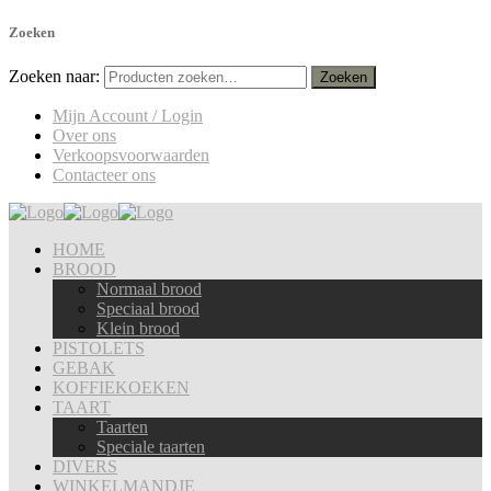
Zoeken
Zoeken naar:
Mijn Account / Login
Over ons
Verkoopsvoorwaarden
Contacteer ons
HOME
BROOD
Normaal brood
Speciaal brood
Klein brood
PISTOLETS
GEBAK
KOFFIEKOEKEN
TAART
Taarten
Speciale taarten
DIVERS
WINKELMANDJE